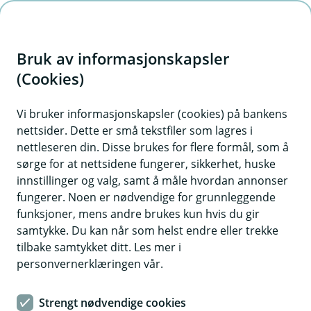
H
o
Bruk av informasjonskapsler
p
p
(Cookies)
i
Vi bruker informasjonskapsler (cookies) på bankens
nettsider. Dette er små tekstfiler som lagres i
n
nettleseren din. Disse brukes for flere formål, som å
n
sørge for at nettsidene fungerer, sikkerhet, huske
h
innstillinger og valg, samt å måle hvordan annonser
o
fungerer. Noen er nødvendige for grunnleggende
funksjoner, mens andre brukes kun hvis du gir
d
samtykke. Du kan når som helst endre eller trekke
e
tilbake samtykket ditt. Les mer i
t
personvernerklæringen vår.
– Jeg synes det er betryggende å vite at barna mine er kunder
i JBF, forteller Ove Haugland.
Strengt nødvendige cookies