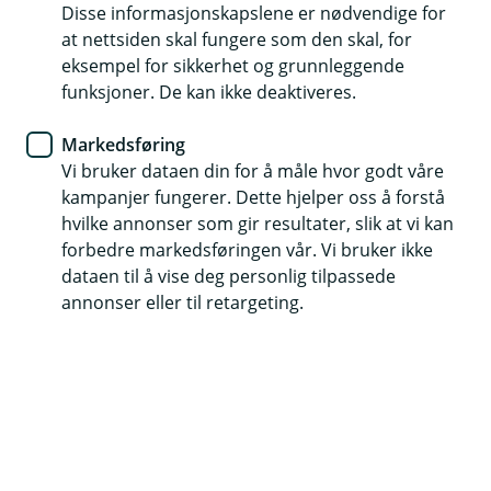
Disse informasjonskapslene er nødvendige for
– Kunne ikke vært mer fornøyd
at nettsiden skal fungere som den skal, for
eksempel for sikkerhet og grunnleggende
funksjoner. De kan ikke deaktiveres.
JBF kan skilte med Norges mest fornøyde kunder.
Én av disse er Ove fra Bergen, som etter tolv år
Markedsføring
som kunde aldri har vurdert å bytte
Vi bruker dataen din for å måle hvor godt våre
forsikringsselskap.
kampanjer fungerer. Dette hjelper oss å forstå
hvilke annonser som gir resultater, slik at vi kan
– Det er gjerne først når behovet oppstår at man
forbedre markedsføringen vår. Vi bruker ikke
forstår hva forsikringen er god for. De gangene jeg har
dataen til å vise deg personlig tilpassede
hatt behov for å bruke forsikringen, har JBF levert.
annonser eller til retargeting.
Det sier Ove Haugland (58). I 2011 ble han ansatt i Fjord
Tours, et datterselskap av daværende NSB, og fikk med
det mulighet til å bli forsikringskunde i JBF.
– Den gangen var det bare prisen jeg så på. Jeg nølte
litt, siden jeg var fornøyd med det forrige