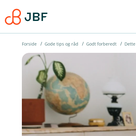
H
o
p
p
i
Forside
Gode tips og råd
Godt forberedt
Dette
n
n
h
o
d
e
t