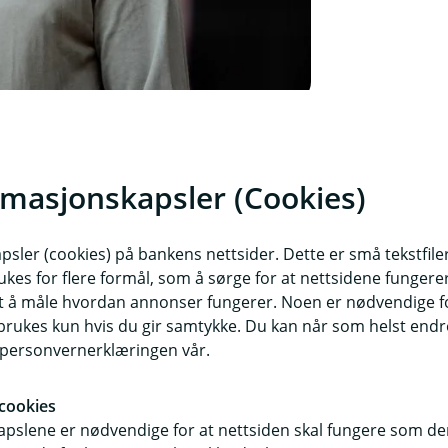
rmasjonskapsler (Cookies)
lt i travle perioder.
sler (cookies) på bankens nettsider. Dette er små tekstfile
lltid ligge i håndbagasjen. Mister du
ukes for flere formål, som å sørge for at nettsidene fungerer
samt å måle hvordan annonser fungerer. Noen er nødvendige 
 til det viktigste, sier Antonsen.
rukes kun hvis du gir samtykke. Du kan når som helst endre 
i personvernerklæringen vår.
ig i minst seks måneder etter
cookies
pslene er nødvendige for at nettsiden skal fungere som den