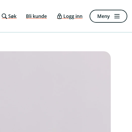
Søk
Bli kunde
Logg inn
Meny