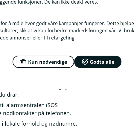
 reiseforsikring, og ha
ggende funksjoner. De kan ikke deaktiveres.
kker på hva reiseforsikringen din
 for å måle hvor godt våre kampanjer fungerer. Dette hjelper
spesielle vaksiner, og pakk
ltater, slik at vi kan forbedre markedsføringen vår. Vi bruke
ede annonser eller til retargeting.
menter og lagre dem digitalt.
 lokal valuta.
Kun nødvendige
Godta alle
er oppbevaring for pass, penger og
 to timer før avreise, og sjekk
du drar.
il alarmsentralen (SOS
re nødkontakter på telefonen.
n i lokale forhold og nødnumre.