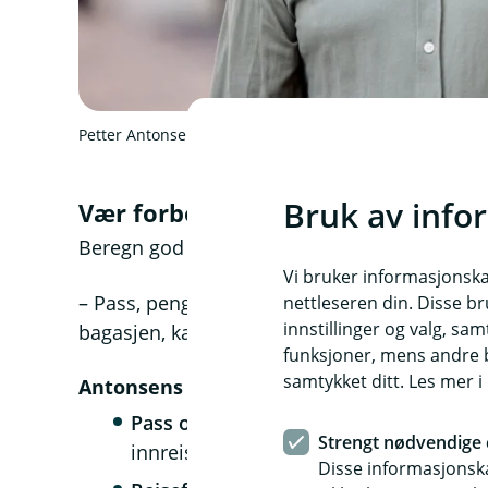
Petter Antonsen, skadeforebygger i JBF
Bruk av info
Vær forberedt på flyreisen
Beregn god tid til sikkerhetskontrollen, spesie
Vi bruker informasjonskap
– Pass, penger, medisiner og verdisaker bør a
nettleseren din. Disse br
innstillinger og valg, 
bagasjen, kan det bli utfordrende uten tilgang
funksjoner, mens andre b
samtykket ditt. Les mer 
Antonsens reisesjekkliste:
Pass og visum:
Sjekk at passet er gyld
Strengt nødvendige 
innreise, og om du trenger visum.
Disse informasjonska