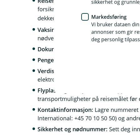
Reiseforsikring:
Sjekk at du har god nok
sikkerhet og grunnle
forsikringsbeviset lett tilgjengelig. Usi
Markedsføring
dekker?
Sjekk Min side.
Vi bruker dataen din
Vaksiner og helse:
Sjekk om du trenger 
annonser som gir resu
nødvendige medisiner.
deg personlig tilpass
Dokumenter:
Ta bilder av viktige doku
Penger og betaling:
Ha både kort og litt
Verdisaker:
Pakk smart og bruk en sikk
elektronikk.
Flyplass og reiseplaner:
Møt opp senest
transportmuligheter på reisemålet før 
Kontaktinformasjon:
Lagre nummeret t
International: +45 70 10 50 50) og and
Sikkerhet og nødnummer:
Sett deg in