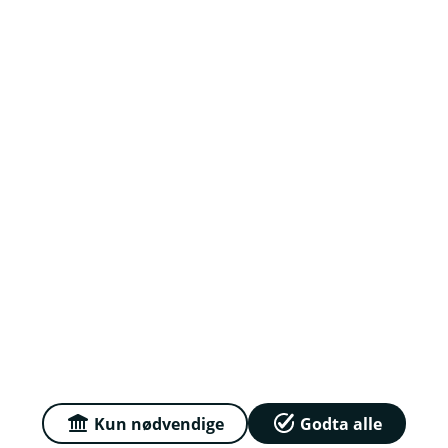
Om oss
Jobb hos oss
Priser
Sammenlign våre priser med andre selskaper på
Finansportalen.no
Våre priser
Personvern og informasjonskapsler
Sikkerhet og antihvitvask
Kun nødvendige
Godta alle