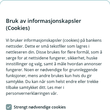
H
o
Bruk av informasjonskapsler
p
p
(Cookies)
i
Vi bruker informasjonskapsler (cookies) på bankens
nettsider. Dette er små tekstfiler som lagres i
n
nettleseren din. Disse brukes for flere formål, som å
n
sørge for at nettsidene fungerer, sikkerhet, huske
h
innstillinger og valg, samt å måle hvordan annonser
o
fungerer. Noen er nødvendige for grunnleggende
funksjoner, mens andre brukes kun hvis du gir
d
samtykke. Du kan når som helst endre eller trekke
e
tilbake samtykket ditt. Les mer i
t
personvernerklæringen vår.
Refleks – din beste forsikring i
Strengt nødvendige cookies