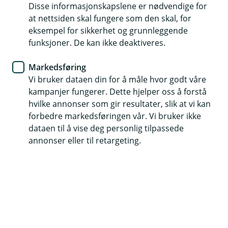
mørket
Disse informasjonskapslene er nødvendige for
at nettsiden skal fungere som den skal, for
eksempel for sikkerhet og grunnleggende
Refleks er en svært rimelig forsikring for livet ditt.
funksjoner. De kan ikke deaktiveres.
Visste du at mellom september og februar er det
60 prosent flere fotgjengere som skader seg i
Markedsføring
påkjørsler i Norge enn ellers?
Vi bruker dataen din for å måle hvor godt våre
kampanjer fungerer. Dette hjelper oss å forstå
hvilke annonser som gir resultater, slik at vi kan
Når du går i mørket uten refleks, vil du ikke være synlig
forbedre markedsføringen vår. Vi bruker ikke
for en bilist før du er 25 til 30 meter unna. Det gir
dataen til å vise deg personlig tilpassede
bilisten bare 2 små sekunder å reagere på. Bruker du
annonser eller til retargeting.
refleks vil du være synlig allerede på 140 meters
avstand når bilen bruker nærlys. Omregnet til tid gir
refleksen bilføreren 10 sekunder i stedet for bare 2
sekunder til å reagere. Dette kan være forskjellen
mellom liv og død.
Vi vil oppfordre alle våre kunder, store og små, til å
bruke refleks.