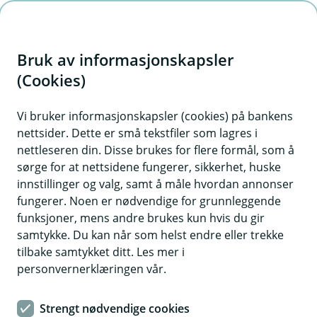
H
o
Bruk av informasjonskapsler
p
p
(Cookies)
i
Vi bruker informasjonskapsler (cookies) på bankens
nettsider. Dette er små tekstfiler som lagres i
n
nettleseren din. Disse brukes for flere formål, som å
n
sørge for at nettsidene fungerer, sikkerhet, huske
h
innstillinger og valg, samt å måle hvordan annonser
o
fungerer. Noen er nødvendige for grunnleggende
funksjoner, mens andre brukes kun hvis du gir
d
samtykke. Du kan når som helst endre eller trekke
e
tilbake samtykket ditt. Les mer i
t
personvernerklæringen vår.
Foreign citizen
Strengt nødvendige cookies