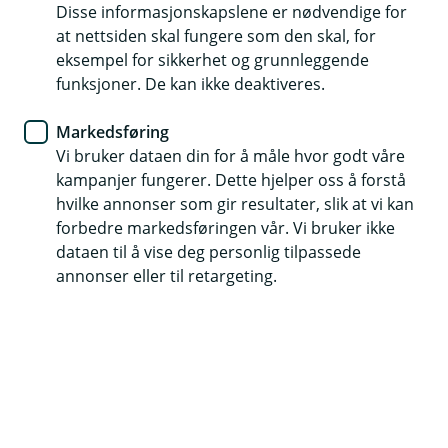
Disse informasjonskapslene er nødvendige for
Are you a foreign citizen and don't have a BankID?
at nettsiden skal fungere som den skal, for
Below you will find the information you need to
eksempel for sikkerhet og grunnleggende
become a customer.
funksjoner. De kan ikke deaktiveres.
Markedsføring
Vi bruker dataen din for å måle hvor godt våre
How to become a customer
kampanjer fungerer. Dette hjelper oss å forstå
hvilke annonser som gir resultater, slik at vi kan
Follow the 4 steps below to become a customer
forbedre markedsføringen vår. Vi bruker ikke
dataen til å vise deg personlig tilpassede
annonser eller til retargeting.
1. Book a meeting with us
Contact us at 21 62 26 00 for booking.
2. Bring the following documents to the bank
Passport (The passport needs to have RFID-chip)
Copy of residence permit for citizens outside the