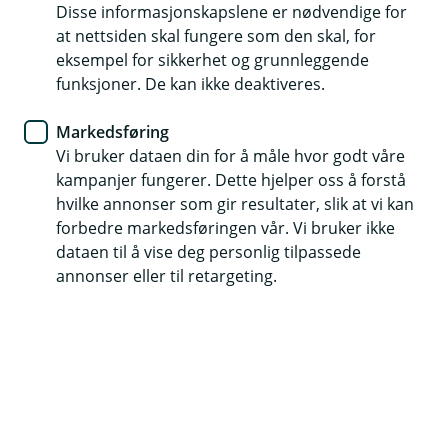
Disse informasjonskapslene er nødvendige for
Logg inn her for å se status på lånesøknaden din og
at nettsiden skal fungere som den skal, for
signere lånedokumentene.
eksempel for sikkerhet og grunnleggende
funksjoner. De kan ikke deaktiveres.
Logg inn med BankID
Markedsføring
Vi bruker dataen din for å måle hvor godt våre
kampanjer fungerer. Dette hjelper oss å forstå
hvilke annonser som gir resultater, slik at vi kan
forbedre markedsføringen vår. Vi bruker ikke
Hjelp og kontakt
dataen til å vise deg personlig tilpassede
annonser eller til retargeting.
Kontakt oss
Book møte
21 62 26 00