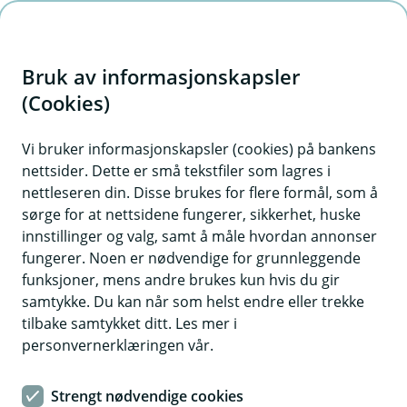
H
o
Bruk av informasjonskapsler
p
p
(Cookies)
i
Vi bruker informasjonskapsler (cookies) på bankens
nettsider. Dette er små tekstfiler som lagres i
n
nettleseren din. Disse brukes for flere formål, som å
n
sørge for at nettsidene fungerer, sikkerhet, huske
h
innstillinger og valg, samt å måle hvordan annonser
o
fungerer. Noen er nødvendige for grunnleggende
funksjoner, mens andre brukes kun hvis du gir
d
samtykke. Du kan når som helst endre eller trekke
e
tilbake samtykket ditt. Les mer i
t
personvernerklæringen vår.
Følg min lånesøknad
Strengt nødvendige cookies