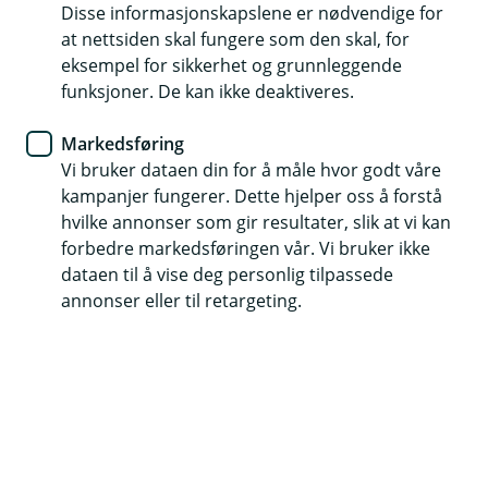
Disse informasjonskapslene er nødvendige for
Husk å forsikre deg, ditt og dine. Velg en forsikring
at nettsiden skal fungere som den skal, for
du ønsker å lese mer om, eller få et samlet tilbud på
eksempel for sikkerhet og grunnleggende
flere forsikringer fra en rådgiver.
funksjoner. De kan ikke deaktiveres.
Markedsføring
(
Få et samlet tilbud
E
Vi bruker dataen din for å måle hvor godt våre
k
kampanjer fungerer. Dette hjelper oss å forstå
s
hvilke annonser som gir resultater, slik at vi kan
t
forbedre markedsføringen vår. Vi bruker ikke
Siden vi er et eksklusivt finansselskap, tilbyr vi
e
dataen til å vise deg personlig tilpassede
r
forsikringer til bestemte kundegrupper. Du må være i
n
annonser eller til retargeting.
en av disse gruppene for å få forsikringstilbud fra oss.
l
e
Jobbe i en bedrift som har en avtale med JBF
n
k
Medlem i en organisasjon/forbund som har
e
avtale med JBF
)
En av dine foreldre er kunde i JBF