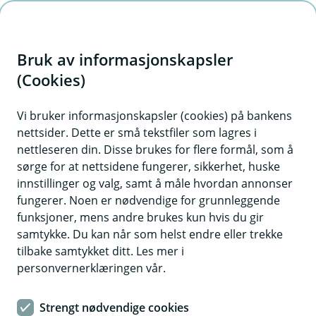
H
o
Bruk av informasjonskapsler
p
p
(Cookies)
i
Vi bruker informasjonskapsler (cookies) på bankens
nettsider. Dette er små tekstfiler som lagres i
n
nettleseren din. Disse brukes for flere formål, som å
n
sørge for at nettsidene fungerer, sikkerhet, huske
h
innstillinger og valg, samt å måle hvordan annonser
o
fungerer. Noen er nødvendige for grunnleggende
funksjoner, mens andre brukes kun hvis du gir
d
samtykke. Du kan når som helst endre eller trekke
e
tilbake samtykket ditt. Les mer i
t
personvernerklæringen vår.
Våre forsikringer
Strengt nødvendige cookies