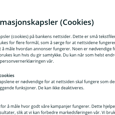
a er en ferdig utfylt faktura som blir
ntoen din før du bekrefter regningen.
rmasjonskapsler (Cookies)
 før du skal betale større regninger, slik
gså sette opp en egen konto for
sler (cookies) på bankens nettsider. Dette er små tekstfile
ukes for flere formål, som å sørge for at nettsidene fungerer
samt å måle hvordan annonser fungerer. Noen er nødvendige 
rukes kun hvis du gir samtykke. Du kan når som helst endre 
kes til å holde styr på budsjettet ditt.
i personvernerklæringen vår.
studielån på, og som du bruker i det
ntuelt to hvis du har en felleskonto eller
cookies
pslene er nødvendige for at nettsiden skal fungere som den
ggende funksjoner. De kan ikke deaktiveres.
lyten. Regn ut hvilke utgifter som
en konto, og sett opp de faste
 for å måle hvor godt våre kampanjer fungerer. Dette hjelper
ltater, slik at vi kan forbedre markedsføringen vår. Vi bruke