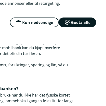
ellige formål, for eksempel BSU, buffer,
ede annonser eller til retargeting.
avn slik at det er klart hvilken konto som
.
Kun nødvendige
Godta alle
 en eller flere sparekontoer når du får
og hjemme
utikken og kjent svetten perle i panna
år mobilbank kan du kjapt overføre
det blir din tur i køen.
ort, forsikringer, sparing og lån, så du
ilbanken?
 bruke når du ikke har det fysiske kortet
og lommeboka i gangen føles litt for langt