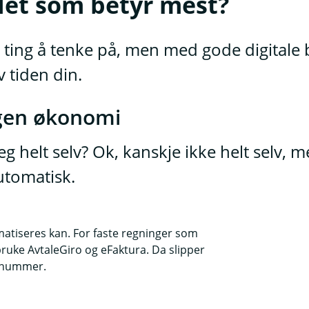
 det som betyr mest?
 ting å tenke på, men med gode digitale 
 tiden din.
 egen økonomi
helt selv? Ok, kanskje ikke helt selv, 
automatisk.
tiseres kan. For faste regninger som
 bruke AvtaleGiro og eFaktura. Da slipper
D-nummer.
nken sørger for at regningen blir betalt i