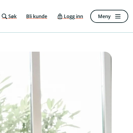
Søk
Bli kunde
Logg inn
Meny