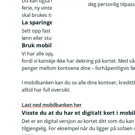
Du kan også ha forskjellige sparekontoer til forskj
deg personlig tilpass
ferie, ny vinterjakke eller julegaver. Gi kontoene n
skal brukes til hva, og unngå å «låne» fra kontoene
La sparingen gå av seg selv
Sett opp fast sparing som overføres automatisk til
lønn eller studielån.
Bruk mobilbanken når du er på farta – 
Vi har alle opplevd å være nestemann i kassa på b
fordi vi kanskje ikke har dekning på kortet. Med v
penger mellom kontoene dine – forhåpentligvis før 
I mobilbanken kan du se alle dine kontoer, kredittk
alltid har full oversikt.
Last ned mobilbanken her
Visste du at du har et digitalt kort i mob
Det er en digital versjon av kortet ditt som du kan
tilgjengelig. For eksempel når du ligger på sofaen 