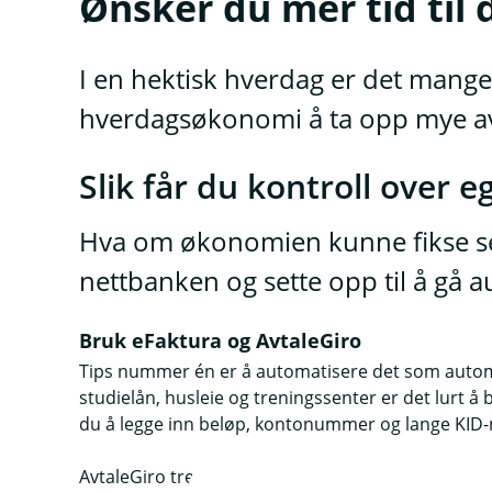
Ønsker du mer tid til
I en hektisk hverdag er det mange
hverdagsøkonomi å ta opp mye av
Slik får du kontroll over
Hva om økonomien kunne fikse seg 
nettbanken og sette opp til å gå 
Bruk eFaktura og AvtaleGiro
Tips nummer én er å automatisere det som automa
studielån, husleie og treningssenter er det lurt å
du å legge inn beløp, kontonummer og lange KI
AvtaleGiro trenger du bare å sette opp én gang. Ba