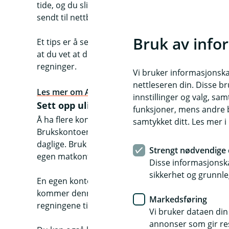
tide, og du slipper å registrere betalingen. eFaktur
sendt til nettbanken, og den blir ikke belastet ko
Bruk av info
Et tips er å sette en påminnelse på telefonen dagen
at du vet at du har dekning på kontoen. Du kan o
regninger.
Vi bruker informasjonskap
nettleseren din. Disse br
Les mer om AvtaleGiro og eFaktura
innstillinger og valg, 
Sett opp ulike kontoer til ulike formål
funksjoner, mens andre b
Å ha flere kontoer gir deg bedre kontroll og kan bru
samtykket ditt. Les mer 
Brukskontoen din er gjerne den du får lønn eller 
daglige. Bruk én konto til dagligdagse utgifter, eve
Strengt nødvendige 
egen matkonto - da har du bedre kontroll.
Disse informasjonska
sikkerhet og grunnle
En egen konto til regninger er viktig for hverdagsf
kommer denne måneden, sett av summen på en eg
Markedsføring
regningene til å belastes denne kontoen.
Vi bruker dataen din
annonser som gir resu