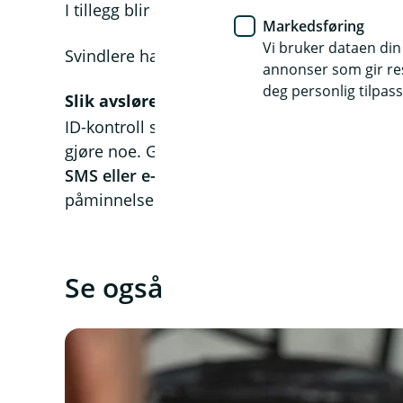
I tillegg blir alle ut over våren bedt om å god
Markedsføring
Vi bruker dataen din
Svindlere har allerede utnyttet situasjonen ve
annonser som gir resu
deg personlig tilpass
Slik avslører du svindel
ID-kontroll skjer bare i appen. Har du ikke et
gjøre noe. Godkjenning av vilkår skjer kun 
SMS eller e-post med lenke om dette, er det
påminnelse om å godta vilkår, er det alltid u
Se også