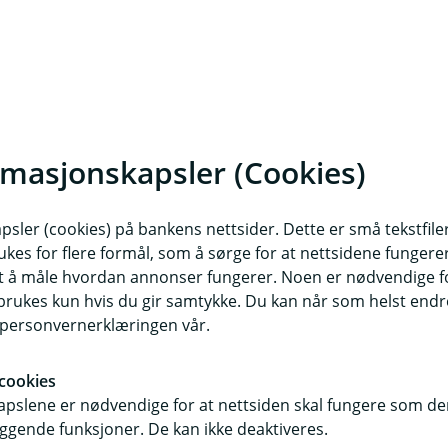
har spørsmål.
identitet i BankID-appen
rmasjonskapsler (Cookies)
sler (cookies) på bankens nettsider. Dette er små tekstfile
er kode med noen
ukes for flere formål, som å sørge for at nettsidene fungerer
m dette
samt å måle hvordan annonser fungerer. Noen er nødvendige 
rukes kun hvis du gir samtykke. Du kan når som helst endre 
nnom banken – for eksempel med
i personvernerklæringen vår.
cookies
pslene er nødvendige for at nettsiden skal fungere som den
ggende funksjoner. De kan ikke deaktiveres.
nkID må gjøre en digital ID-kontroll.