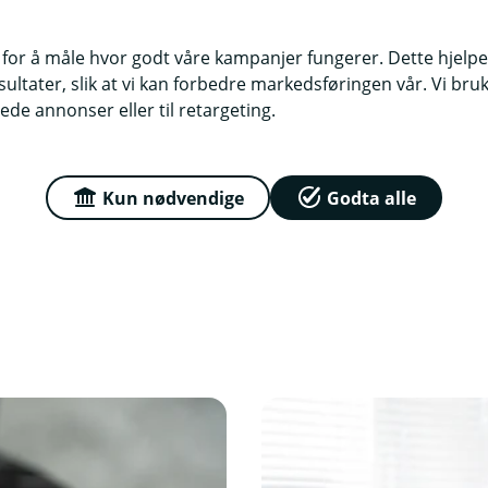
ta nye vilkår.
 for å måle hvor godt våre kampanjer fungerer. Dette hjelper
d å etterlinge disse aktivitetene.
ltater, slik at vi kan forbedre markedsføringen vår. Vi bruke
ede annonser eller til retargeting.
 varsel i BankID-appen, skal du ikke
når du logger inn med BankID.
Får du
Kun nødvendige
Godta alle
 svindel.
Hvis bank sender deg en
ten lenke i SMS og e-post.