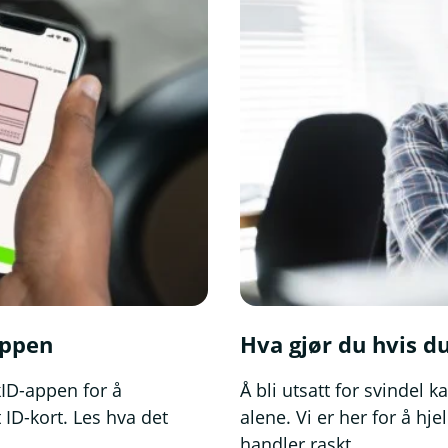
appen
Hva gjør du hvis du
kID-appen for å
Å bli utsatt for svindel 
 ID-kort. Les hva det
alene. Vi er her for å hj
handler raskt.