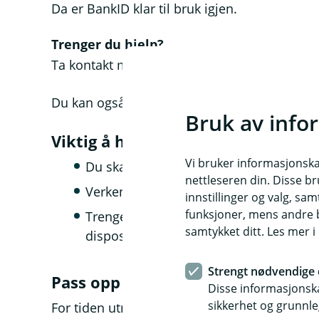
Da er BankID klar til bruk igjen.
Trenger du hjelp?
Ta kontakt med oss hvis du er usikker eller 
Du kan også lese mer hos BankID:
Bekrefte 
Bruk av info
Viktig å huske
Vi bruker informasjonskap
Du skal aldri dele BankID-passord ell
nettleseren din. Disse br
Verken banken eller andre vil be deg o
innstillinger og valg, 
funksjoner, mens andre b
Trenger noen hjelp, må det løses gje
samtykket ditt. Les mer 
disposisjonsrett til konto
Strengt nødvendige 
Pass opp for denne svindelen
Disse informasjonska
sikkerhet og grunnle
For tiden utnytter svindlere at mange med Ba