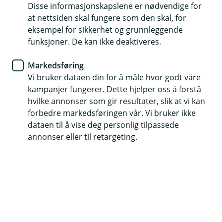
Disse informasjonskapslene er nødvendige for
økonomien
at nettsiden skal fungere som den skal, for
eksempel for sikkerhet og grunnleggende
Ønsker du å få bedre kontroll over
funksjoner. De kan ikke deaktiveres.
hverdagsøkonomien? Det er lettere å ha oversikt
og lave skuldre når alle inntekter og utgifter er
Markedsføring
Vi bruker dataen din for å måle hvor godt våre
samlet i banken.
kampanjer fungerer. Dette hjelper oss å forstå
Mange fordeler med alt på ett sted
hvilke annonser som gir resultater, slik at vi kan
forbedre markedsføringen vår. Vi bruker ikke
Uansett hvilken livsfase du er i, har du nok flere faste
dataen til å vise deg personlig tilpassede
utgifter og inntekter, og det kan være en fordel å samle
annonser eller til retargeting.
hele økonomien på ett sted.
Som student har du kanskje studielån og ekstrajobb,
og utgifter til leie av leilighet, Netflix-abonnement og så
videre.
Som nyetablert opplever mange at en større andel av
inntektene øremerkes faste utgifter, spesielt om du