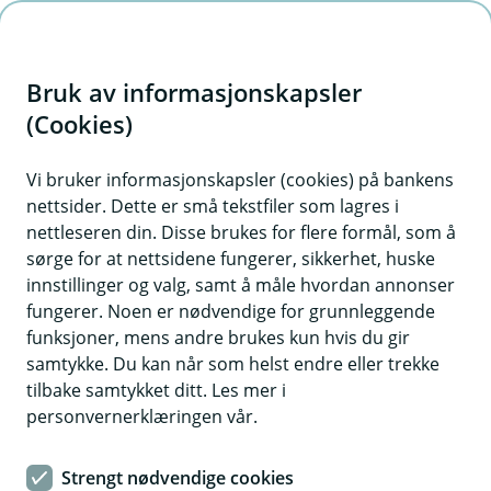
H
o
Bruk av informasjonskapsler
p
p
(Cookies)
i
Vi bruker informasjonskapsler (cookies) på bankens
nettsider. Dette er små tekstfiler som lagres i
n
nettleseren din. Disse brukes for flere formål, som å
n
sørge for at nettsidene fungerer, sikkerhet, huske
h
innstillinger og valg, samt å måle hvordan annonser
o
fungerer. Noen er nødvendige for grunnleggende
funksjoner, mens andre brukes kun hvis du gir
d
samtykke. Du kan når som helst endre eller trekke
e
tilbake samtykket ditt. Les mer i
t
personvernerklæringen vår.
Få bedre kontroll over
Strengt nødvendige cookies