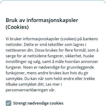
H
o
Bruk av informasjonskapsler
p
p
(Cookies)
i
Vi bruker informasjonskapsler (cookies) på bankens
nettsider. Dette er små tekstfiler som lagres i
n
nettleseren din. Disse brukes for flere formål, som å
n
sørge for at nettsidene fungerer, sikkerhet, huske
h
innstillinger og valg, samt å måle hvordan annonser
o
fungerer. Noen er nødvendige for grunnleggende
funksjoner, mens andre brukes kun hvis du gir
d
samtykke. Du kan når som helst endre eller trekke
e
tilbake samtykket ditt. Les mer i
t
personvernerklæringen vår.
Få bedre kontroll på økonomien
Strengt nødvendige cookies