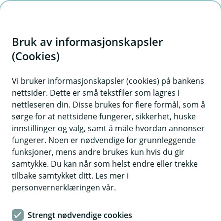
H
o
Bruk av informasjonskapsler
p
p
(Cookies)
Søk om kredittkort
i
Vi bruker informasjonskapsler (cookies) på bankens
nettsider. Dette er små tekstfiler som lagres i
n
nettleseren din. Disse brukes for flere formål, som å
n
sørge for at nettsidene fungerer, sikkerhet, huske
h
innstillinger og valg, samt å måle hvordan annonser
o
fungerer. Noen er nødvendige for grunnleggende
Priseksempel kredittkort:
funksjoner, mens andre brukes kun hvis du gir
d
Effektiv rente 26,2 %. Låner du 15 000 kr over 12
samtykke. Du kan når som helst endre eller trekke
e
måneder, koster det 1 650 kr, og du betaler
tilbake samtykket ditt. Les mer i
t
totalt 16 650 kr.
personvernerklæringen vår.
Kredittkortet leveres av Kredittbanken ASA.
Strengt nødvendige cookies