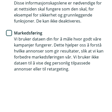
Disse informasjonskapslene er nødvendige for
at nettsiden skal fungere som den skal, for
eksempel for sikkerhet og grunnleggende
funksjoner. De kan ikke deaktiveres.
Markedsføring
Hjelp og kontakt
Vi bruker dataen din for å måle hvor godt våre
kampanjer fungerer. Dette hjelper oss å forstå
Kontakt oss
hvilke annonser som gir resultater, slik at vi kan
forbedre markedsføringen vår. Vi bruker ikke
Book møte
dataen til å vise deg personlig tilpassede
annonser eller til retargeting.
21 62 26 00
Telefontid
Kundeservice bank:
Man–fre kl. 07.00–21.00