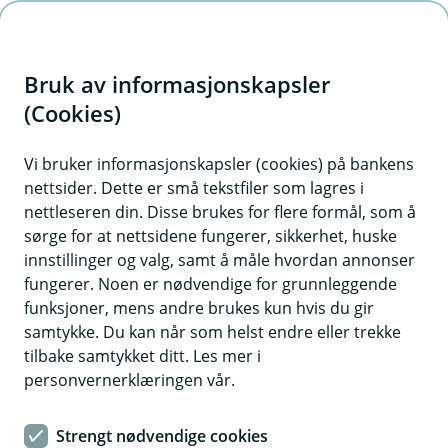
H
o
Bruk av informasjonskapsler
p
p
(Cookies)
i
Vi bruker informasjonskapsler (cookies) på bankens
nettsider. Dette er små tekstfiler som lagres i
n
nettleseren din. Disse brukes for flere formål, som å
n
sørge for at nettsidene fungerer, sikkerhet, huske
h
innstillinger og valg, samt å måle hvordan annonser
o
fungerer. Noen er nødvendige for grunnleggende
funksjoner, mens andre brukes kun hvis du gir
d
samtykke. Du kan når som helst endre eller trekke
e
tilbake samtykket ditt. Les mer i
t
personvernerklæringen vår.
Sjefsøkonom Jan Ludvig Andreassen
Strengt nødvendige cookies