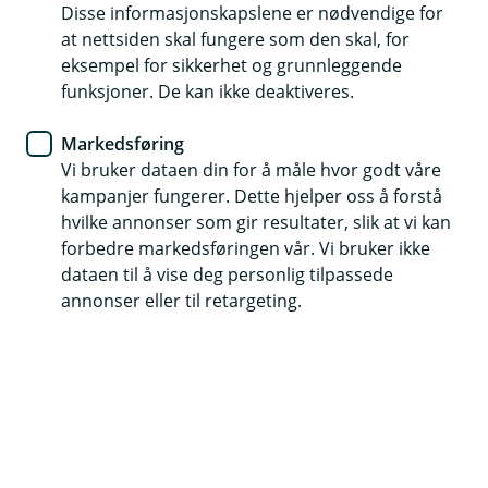
Disse informasjonskapslene er nødvendige for
Dekker veterinærkostnader om katten blir syk eller
at nettsiden skal fungere som den skal, for
skadet
eksempel for sikkerhet og grunnleggende
funksjoner. De kan ikke deaktiveres.
FirstVet inkludert - veterinær på mobil
Erstatning ved dødsfall
Markedsføring
Vi bruker dataen din for å måle hvor godt våre
(
kampanjer fungerer. Dette hjelper oss å forstå
Sjekk pris og kjøp dyreforsikring
E
hvilke annonser som gir resultater, slik at vi kan
k
forbedre markedsføringen vår. Vi bruker ikke
s
dataen til å vise deg personlig tilpassede
t
annonser eller til retargeting.
e
Med katteforsikring får du bedre muligheter til å
r
ta vare på katten din, hvis den skader seg eller
n
blir syk.
l
e
n
k
Forsikringen gjelder i hele verden. For
e
veterinærutgifter dekker vi kun kostnader påløpt i
)