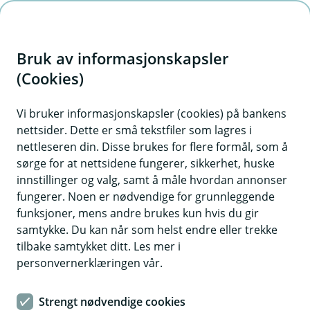
H
o
Bruk av informasjonskapsler
p
p
(Cookies)
i
Vi bruker informasjonskapsler (cookies) på bankens
nettsider. Dette er små tekstfiler som lagres i
n
nettleseren din. Disse brukes for flere formål, som å
n
sørge for at nettsidene fungerer, sikkerhet, huske
h
innstillinger og valg, samt å måle hvordan annonser
o
fungerer. Noen er nødvendige for grunnleggende
funksjoner, mens andre brukes kun hvis du gir
d
samtykke. Du kan når som helst endre eller trekke
e
tilbake samtykket ditt. Les mer i
t
personvernerklæringen vår.
Katteforsikring
Strengt nødvendige cookies