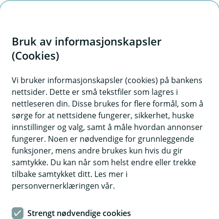
H
o
Bruk av informasjonskapsler
p
p
(Cookies)
i
Vi bruker informasjonskapsler (cookies) på bankens
nettsider. Dette er små tekstfiler som lagres i
n
nettleseren din. Disse brukes for flere formål, som å
n
sørge for at nettsidene fungerer, sikkerhet, huske
h
innstillinger og valg, samt å måle hvordan annonser
o
fungerer. Noen er nødvendige for grunnleggende
funksjoner, mens andre brukes kun hvis du gir
d
samtykke. Du kan når som helst endre eller trekke
e
tilbake samtykket ditt. Les mer i
t
personvernerklæringen vår.
Det er mye å tenke på når man skal flytte for seg selv
Strengt nødvendige cookies