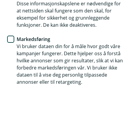
Forsikringene du trenger når du
Disse informasjonskapslene er nødvendige for
at nettsiden skal fungere som den skal, for
flytter for deg selv
eksempel for sikkerhet og grunnleggende
funksjoner. De kan ikke deaktiveres.
Å flytte for seg selv er spennende – og litt
skummelt. Enten du skal studere, begynne i jobb
Markedsføring
eller bare vil stå på egne bein, er det mye nytt å
Vi bruker dataen din for å måle hvor godt våre
kampanjer fungerer. Dette hjelper oss å forstå
tenke på. En ting mange glemmer? Forsikring.
hvilke annonser som gir resultater, slik at vi kan
Forsikringer – viktig trygghet i en trang
forbedre markedsføringen vår. Vi bruker ikke
økonomi
dataen til å vise deg personlig tilpassede
annonser eller til retargeting.
Som student eller førstegangsflytter har du kanskje
ikke all verdens å rutte med, og forsikring står neppe
øverst på ønskelista. Men uhell skjer – og når de gjør
det, kan det få store økonomiske konsekvenser hvis du
ikke er riktig forsikret.
Du bør i det minste ha: