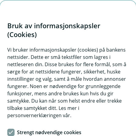
H
o
Bruk av informasjonskapsler
p
p
(Cookies)
i
Vi bruker informasjonskapsler (cookies) på bankens
nettsider. Dette er små tekstfiler som lagres i
n
nettleseren din. Disse brukes for flere formål, som å
n
sørge for at nettsidene fungerer, sikkerhet, huske
h
innstillinger og valg, samt å måle hvordan annonser
o
fungerer. Noen er nødvendige for grunnleggende
funksjoner, mens andre brukes kun hvis du gir
d
samtykke. Du kan når som helst endre eller trekke
e
tilbake samtykket ditt. Les mer i
t
personvernerklæringen vår.
Boliglån
Strengt nødvendige cookies