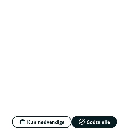
Om oss
Jobb hos oss
Priser
Sammenlign våre priser med andre selskaper på
Finansportalen.no
Våre priser
Personvern og informasjonskapsler
Sikkerhet og antihvitvask
Kun nødvendige
Godta alle