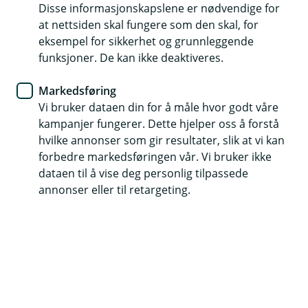
Boliglån
Disse informasjonskapslene er nødvendige for
at nettsiden skal fungere som den skal, for
Flytte boliglånet? Det kan være
eksempel for sikkerhet og grunnleggende
funksjoner. De kan ikke deaktiveres.
enklere enn du tror
Markedsføring
Mange har hatt boliglånet sitt i samme bank i
Vi bruker dataen din for å måle hvor godt våre
flere år uten å undersøke hvilke muligheter de
kampanjer fungerer. Dette hjelper oss å forstå
faktisk har. Samtidig kan små forskjeller i rente
hvilke annonser som gir resultater, slik at vi kan
utgjøre store summer over tid. Hos oss får du
forbedre markedsføringen vår. Vi bruker ikke
ikke bare konkurransedyktige betingelser, du får
dataen til å vise deg personlig tilpassede
også personlig rådgivning fra mennesker som
annonser eller til retargeting.
kjenner både deg, boligmarkedet og lokalmiljøet.
Og det beste? Det er ofte enklere å flytte
boliglånet enn du tror.
Mange betaler mer enn de trenger
Renten på boliglånet påvirker økonomien din hver