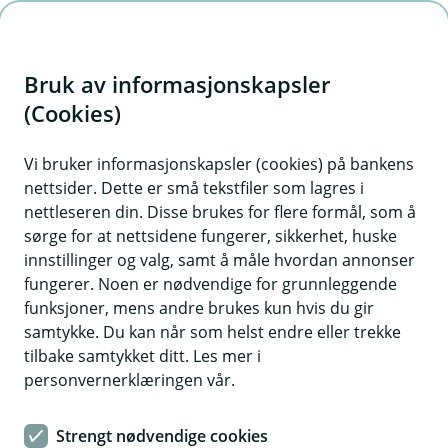
H
o
Bruk av informasjonskapsler
p
p
(Cookies)
i
Vi bruker informasjonskapsler (cookies) på bankens
nettsider. Dette er små tekstfiler som lagres i
n
nettleseren din. Disse brukes for flere formål, som å
n
sørge for at nettsidene fungerer, sikkerhet, huske
h
innstillinger og valg, samt å måle hvordan annonser
o
fungerer. Noen er nødvendige for grunnleggende
funksjoner, mens andre brukes kun hvis du gir
d
samtykke. Du kan når som helst endre eller trekke
e
tilbake samtykket ditt. Les mer i
t
personvernerklæringen vår.
Boliglån Ung
Strengt nødvendige cookies