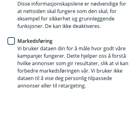
Disse informasjonskapslene er nødvendige for
Ekstra god rente for deg som er under 34 år
at nettsiden skal fungere som den skal, for
eksempel for sikkerhet og grunnleggende
Enkel søknad og en fast rådgiver som hjelper deg
funksjoner. De kan ikke deaktiveres.
Mulighet til lån inntil 100 % av kjøpesummen med
Markedsføring
tilleggssikkerhet
Vi bruker dataen din for å måle hvor godt våre
kampanjer fungerer. Dette hjelper oss å forstå
Søk Boliglån Ung
hvilke annonser som gir resultater, slik at vi kan
forbedre markedsføringen vår. Vi bruker ikke
dataen til å vise deg personlig tilpassede
Boliglån med lav rente og fleksible
annonser eller til retargeting.
løsninger
Med Boliglån Ung hos oss kan du låne opptil 100
% av kjøpesummen med tilleggssikkerhet, eller
opptil 90 % uten.