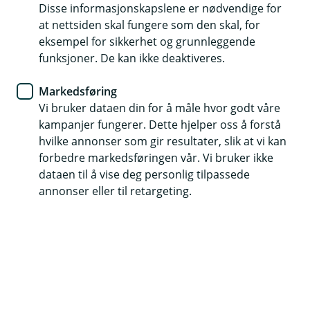
Disse informasjonskapslene er nødvendige for
Hvordan vinner jeg budrunden?
at nettsiden skal fungere som den skal, for
eksempel for sikkerhet og grunnleggende
Du har funnet drømmeboligen - nå gjelder det å
funksjoner. De kan ikke deaktiveres.
vinne budrunden, men ikke for enhver pris. Her
er noen tips til hva som kan være smart å tenke
Markedsføring
på i budrunden.
Vi bruker dataen din for å måle hvor godt våre
kampanjer fungerer. Dette hjelper oss å forstå
Hvordan starte budrunden?
hvilke annonser som gir resultater, slik at vi kan
Budrunden starter vanligvis etter visningene av
forbedre markedsføringen vår. Vi bruker ikke
boligen. Megler informerer interesserte kjøpere om
dataen til å vise deg personlig tilpassede
hvordan budrunden vil foregå. Kjøperne gir sine bud til
annonser eller til retargeting.
megleren, som videreformidler dem til selgeren.
Prosessen fortsetter til en endelig avtale er inngått
mellom kjøper og selger.
Budrunden er både spennende og nervepirrende, og
det er lett å la seg rive med. Det første du bør gjøre er
å sette deg inn i reglene for budgivning. Alle bud er