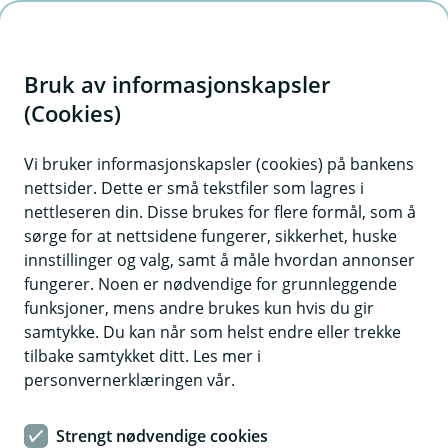
H
o
Bruk av informasjonskapsler
p
p
(Cookies)
i
Vi bruker informasjonskapsler (cookies) på bankens
nettsider. Dette er små tekstfiler som lagres i
n
nettleseren din. Disse brukes for flere formål, som å
n
sørge for at nettsidene fungerer, sikkerhet, huske
h
innstillinger og valg, samt å måle hvordan annonser
o
fungerer. Noen er nødvendige for grunnleggende
funksjoner, mens andre brukes kun hvis du gir
d
samtykke. Du kan når som helst endre eller trekke
e
tilbake samtykket ditt. Les mer i
t
personvernerklæringen vår.
Boliglån
Strengt nødvendige cookies