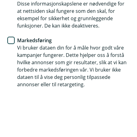
Forbrukslån
Disse informasjonskapslene er nødvendige for
at nettsiden skal fungere som den skal, for
Bli kjent med lånetjenestene
eksempel for sikkerhet og grunnleggende
funksjoner. De kan ikke deaktiveres.
I mobil- og nettbanken kan du enkelt
administrere og holde oversikt over lånet ditt
Markedsføring
Vi bruker dataen din for å måle hvor godt våre
med noen få tastetrykk.
kampanjer fungerer. Dette hjelper oss å forstå
hvilke annonser som gir resultater, slik at vi kan
forbedre markedsføringen vår. Vi bruker ikke
dataen til å vise deg personlig tilpassede
annonser eller til retargeting.