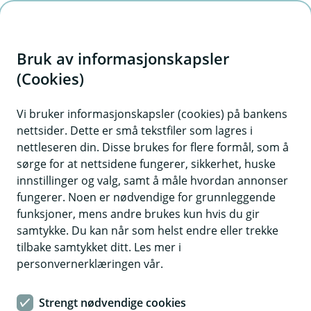
H
o
Bruk av informasjonskapsler
p
p
(Cookies)
i
Vi bruker informasjonskapsler (cookies) på bankens
nettsider. Dette er små tekstfiler som lagres i
n
nettleseren din. Disse brukes for flere formål, som å
n
sørge for at nettsidene fungerer, sikkerhet, huske
h
innstillinger og valg, samt å måle hvordan annonser
o
fungerer. Noen er nødvendige for grunnleggende
funksjoner, mens andre brukes kun hvis du gir
d
samtykke. Du kan når som helst endre eller trekke
e
tilbake samtykket ditt. Les mer i
t
personvernerklæringen vår.
Det skal være enkelt å håndtere lånet digitalt.
Strengt nødvendige cookies