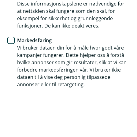
Disse informasjonskapslene er nødvendige for
at nettsiden skal fungere som den skal, for
Norges Bank satte ned styringsrenten 18.
eksempel for sikkerhet og grunnleggende
september. Vi følger etter og justerer renten med
funksjoner. De kan ikke deaktiveres.
inntil 0,25 % på boliglån og innskudd.
Markedsføring
Når gjelder det deg?
Vi bruker dataen din for å måle hvor godt våre
Du får beskjed så snart endringen trer i kraft for deg –
kampanjer fungerer. Dette hjelper oss å forstå
vi jobber med å få alt på plass.
hvilke annonser som gir resultater, slik at vi kan
forbedre markedsføringen vår. Vi bruker ikke
For nye lån og innskudd gjelder den nye renten
dataen til å vise deg personlig tilpassede
fra 19. september 2025
annonser eller til retargeting.
For eksisterende lån og innskudd gjelder den
nye renten fra 19. november 2025.
Slik får du beskjed
Du får melding om renteendringene dine i nett- og
mobilbanken i løpet av de nærmeste dagene. Dersom