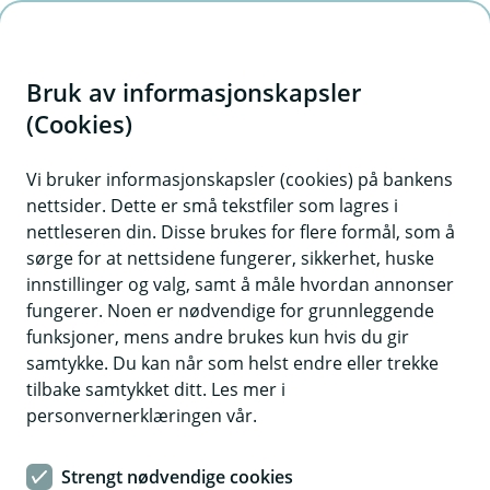
H
o
Bruk av informasjonskapsler
p
p
(Cookies)
i
Vi bruker informasjonskapsler (cookies) på bankens
nettsider. Dette er små tekstfiler som lagres i
n
nettleseren din. Disse brukes for flere formål, som å
n
sørge for at nettsidene fungerer, sikkerhet, huske
h
innstillinger og valg, samt å måle hvordan annonser
o
fungerer. Noen er nødvendige for grunnleggende
funksjoner, mens andre brukes kun hvis du gir
d
samtykke. Du kan når som helst endre eller trekke
e
tilbake samtykket ditt. Les mer i
t
personvernerklæringen vår.
Nyhet
Strengt nødvendige cookies
Gode nyheter: Renten går ned!