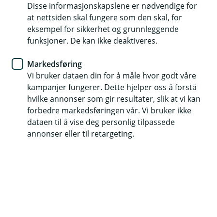
Nyhet
Disse informasjonskapslene er nødvendige for
at nettsiden skal fungere som den skal, for
Nettsidene våre har fått nytt
eksempel for sikkerhet og grunnleggende
funksjoner. De kan ikke deaktiveres.
design
Markedsføring
Endelig er vi live – vi har gitt nettsidene våre et
Vi bruker dataen din for å måle hvor godt våre
skikkelig ansiktsløft.
kampanjer fungerer. Dette hjelper oss å forstå
hvilke annonser som gir resultater, slik at vi kan
Dersom du har besøkt våre nettsider før har du
forbedre markedsføringen vår. Vi bruker ikke
kanskje lagt merke til at mye er ganske annerledes;
dataen til å vise deg personlig tilpassede
nettsiden har nemlig fått seg et stort løft!
annonser eller til retargeting.
Nytt design
Det nye designet skal sikre at nettsiden er universelt
utformet. Kravene til universell utforming innen IKT
har blitt større, der det viktigste er at nettsider skal
være tilgjengelig for alle uavhengig av funksjonsevne.