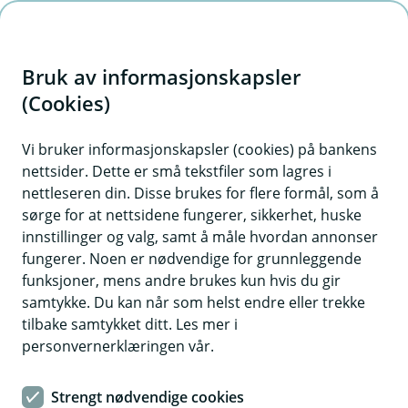
H
o
Bruk av informasjonskapsler
p
p
(Cookies)
i
Vi bruker informasjonskapsler (cookies) på bankens
nettsider. Dette er små tekstfiler som lagres i
n
nettleseren din. Disse brukes for flere formål, som å
n
sørge for at nettsidene fungerer, sikkerhet, huske
h
innstillinger og valg, samt å måle hvordan annonser
o
fungerer. Noen er nødvendige for grunnleggende
funksjoner, mens andre brukes kun hvis du gir
d
samtykke. Du kan når som helst endre eller trekke
e
tilbake samtykket ditt. Les mer i
t
personvernerklæringen vår.
Det nye designet er bedre tilpasset mobil.
Strengt nødvendige cookies