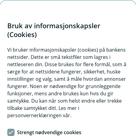
H
o
Bruk av informasjonskapsler
p
p
(Cookies)
i
Vi bruker informasjonskapsler (cookies) på bankens
nettsider. Dette er små tekstfiler som lagres i
n
nettleseren din. Disse brukes for flere formål, som å
n
sørge for at nettsidene fungerer, sikkerhet, huske
h
innstillinger og valg, samt å måle hvordan annonser
o
fungerer. Noen er nødvendige for grunnleggende
funksjoner, mens andre brukes kun hvis du gir
d
samtykke. Du kan når som helst endre eller trekke
e
tilbake samtykket ditt. Les mer i
t
personvernerklæringen vår.
God dekning og god oppfølging
Strengt nødvendige cookies