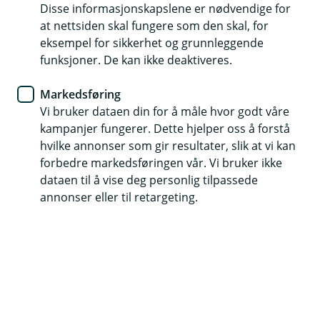
– derfor valgte han JBF
Disse informasjonskapslene er nødvendige for
at nettsiden skal fungere som den skal, for
eksempel for sikkerhet og grunnleggende
For Trym Prante startet det med et tips fra
funksjoner. De kan ikke deaktiveres.
Norges offisers- og spesialistforbund (NOF). Som
medlem fikk han vite at han kunne bli kunde i
Markedsføring
JBF, noe han ikke kjente til fra før.
Vi bruker dataen din for å måle hvor godt våre
kampanjer fungerer. Dette hjelper oss å forstå
hvilke annonser som gir resultater, slik at vi kan
– Jeg ble introdusert for JBF gjennom
NOF
. Det var
forbedre markedsføringen vår. Vi bruker ikke
første gang jeg hørte om selskapet.
dataen til å vise deg personlig tilpassede
annonser eller til retargeting.
Det vekket interessen, særlig fordi tilbudet virket
relevant og prisene gode.
– Jeg likte at de hadde et godt utvalg av forsikringer, til
en fornuftig pris.
Trym har vært medlem i NOF siden 2023, og ble kunde i