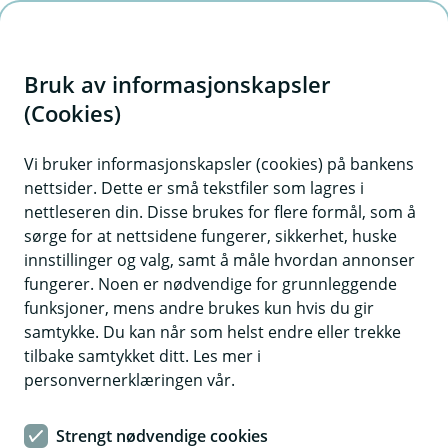
H
o
Bruk av informasjonskapsler
p
p
(Cookies)
i
Vi bruker informasjonskapsler (cookies) på bankens
nettsider. Dette er små tekstfiler som lagres i
n
nettleseren din. Disse brukes for flere formål, som å
n
sørge for at nettsidene fungerer, sikkerhet, huske
h
innstillinger og valg, samt å måle hvordan annonser
o
fungerer. Noen er nødvendige for grunnleggende
funksjoner, mens andre brukes kun hvis du gir
d
samtykke. Du kan når som helst endre eller trekke
e
tilbake samtykket ditt. Les mer i
t
personvernerklæringen vår.
Strengt nødvendige cookies