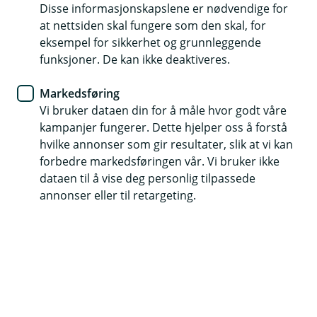
Når markedene svinger
Disse informasjonskapslene er nødvendige for
at nettsiden skal fungere som den skal, for
eksempel for sikkerhet og grunnleggende
Svingninger i markedet er en naturlig del av
funksjoner. De kan ikke deaktiveres.
fondssparing. På denne siden finner du oppdatert
informasjon, forklaringer og råd som kan hjelpe deg
Markedsføring
å ta gode valg – også i perioder med markedsuro.
Vi bruker dataen din for å måle hvor godt våre
kampanjer fungerer. Dette hjelper oss å forstå
hvilke annonser som gir resultater, slik at vi kan
forbedre markedsføringen vår. Vi bruker ikke
Hva kan markedsuro bety for
dataen til å vise deg personlig tilpassede
fondssparingen din?
annonser eller til retargeting.
Verdien av fond kan svinge, og i perioder kan
fond falle i verdi på kort sikt. Slike svingninger er
en naturlig del av markedet.