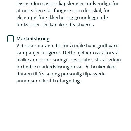
Disse informasjonskapslene er nødvendige for
at nettsiden skal fungere som den skal, for
Fra rotekopp til spareentusiast
eksempel for sikkerhet og grunnleggende
– slik kom Thomas i gang med
funksjoner. De kan ikke deaktiveres.
fondssparing
Markedsføring
Vi bruker dataen din for å måle hvor godt våre
Etter et møte med rådgiver i banken, fikk Thomas (41)
kampanjer fungerer. Dette hjelper oss å forstå
både en plan for sparingen sin og han tok sitt første
hvilke annonser som gir resultater, slik at vi kan
steg mot kontroll og økonomisk selvtillit.
forbedre markedsføringen vår. Vi bruker ikke
dataen til å vise deg personlig tilpassede
annonser eller til retargeting.
En hverdag uten struktur på økonomien
Thomas hadde lenge tenkt at han burde starte å spare,
men han hadde aldri fått det til. Med små barn og en
travel hverdag var økonomi blitt utsatt igjen og igjen. I
mange år lot han kona ta ansvaret for familiens
økonomi, mens han selv holdt seg unna både