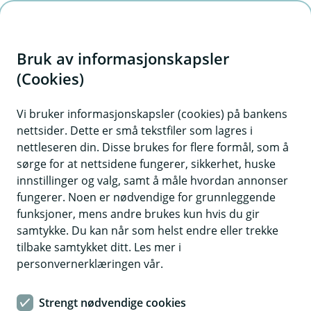
H
o
Bruk av informasjonskapsler
p
p
(Cookies)
Fond
i
Vi bruker informasjonskapsler (cookies) på bankens
nettsider. Dette er små tekstfiler som lagres i
n
nettleseren din. Disse brukes for flere formål, som å
n
sørge for at nettsidene fungerer, sikkerhet, huske
h
innstillinger og valg, samt å måle hvordan annonser
o
fungerer. Noen er nødvendige for grunnleggende
funksjoner, mens andre brukes kun hvis du gir
d
samtykke. Du kan når som helst endre eller trekke
e
tilbake samtykket ditt. Les mer i
t
personvernerklæringen vår.
Møtet med bankrådgiver ga Thomas den tryggheten han
trengte for å kunne sette opp en spareavtale.
Strengt nødvendige cookies