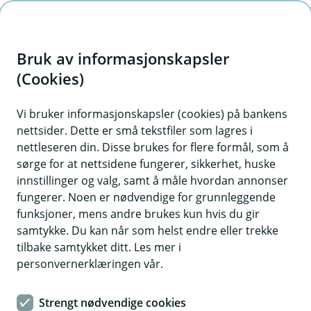
H
o
Bruk av informasjonskapsler
p
p
(Cookies)
i
Vi bruker informasjonskapsler (cookies) på bankens
nettsider. Dette er små tekstfiler som lagres i
n
nettleseren din. Disse brukes for flere formål, som å
n
sørge for at nettsidene fungerer, sikkerhet, huske
h
innstillinger og valg, samt å måle hvordan annonser
o
fungerer. Noen er nødvendige for grunnleggende
funksjoner, mens andre brukes kun hvis du gir
d
samtykke. Du kan når som helst endre eller trekke
e
tilbake samtykket ditt. Les mer i
t
personvernerklæringen vår.
Langsiktig pensjonssparing kan være en god investering for
en tryggere økonomisk fremtid!
Strengt nødvendige cookies