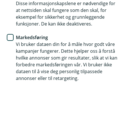
Disse informasjonskapslene er nødvendige for
BM Sparing og pensjon
at nettsiden skal fungere som den skal, for
eksempel for sikkerhet og grunnleggende
Eika Innskuddspensjon -
funksjoner. De kan ikke deaktiveres.
hvordan har det gått med
Markedsføring
pensjonspengene dine første
Vi bruker dataen din for å måle hvor godt våre
halvår?
kampanjer fungerer. Dette hjelper oss å forstå
hvilke annonser som gir resultater, slik at vi kan
forbedre markedsføringen vår. Vi bruker ikke
Første halvår i 2024 bar preg av positive
dataen til å vise deg personlig tilpassede
markeder og lite finansiell uro. Den amerikanske
annonser eller til retargeting.
sentralbanken (FED) og de europeiske
sentralbankene ser ut til å ha fått kontroll på
inflasjonen ved å sette opp renten, men uten at
det la en for stor brems på aktivitetsnivået i
økonomien. Dette har vært bra for
aksjemarkedene, som også har vært positive til
selskapenes inntjening gjennom året. Spesielt de