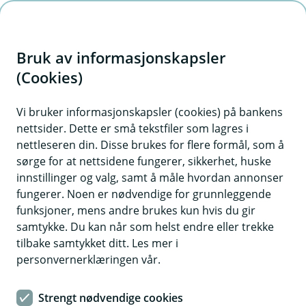
H
o
Bruk av informasjonskapsler
p
p
(Cookies)
i
Vi bruker informasjonskapsler (cookies) på bankens
nettsider. Dette er små tekstfiler som lagres i
n
nettleseren din. Disse brukes for flere formål, som å
n
sørge for at nettsidene fungerer, sikkerhet, huske
h
innstillinger og valg, samt å måle hvordan annonser
o
fungerer. Noen er nødvendige for grunnleggende
funksjoner, mens andre brukes kun hvis du gir
d
samtykke. Du kan når som helst endre eller trekke
e
tilbake samtykket ditt. Les mer i
t
personvernerklæringen vår.
Reiseforsikring
Strengt nødvendige cookies