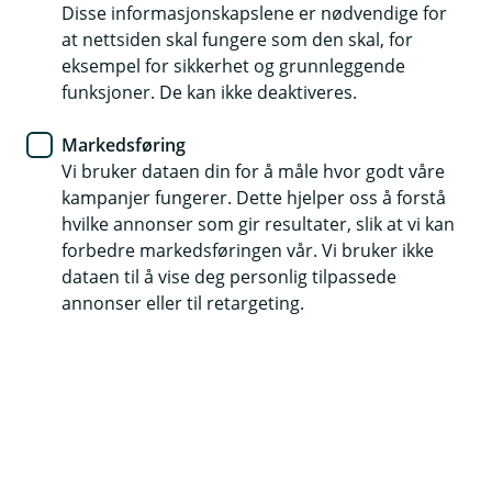
Disse informasjonskapslene er nødvendige for
Hva gjør du når bagasjen ikke
at nettsiden skal fungere som den skal, for
kommer?
eksempel for sikkerhet og grunnleggende
funksjoner. De kan ikke deaktiveres.
Å miste bagasjen på reise kan være frustrerende.
Markedsføring
Her får du en enkel steg-for-steg-guide til hva du
Vi bruker dataen din for å måle hvor godt våre
bør gjøre hvis bagasjen din blir forsinket.
kampanjer fungerer. Dette hjelper oss å forstå
hvilke annonser som gir resultater, slik at vi kan
Hvis bagasjen din blir forsinket ved utreise, kan du få
forbedre markedsføringen vår. Vi bruker ikke
erstattet utgifter for nødvendige innkjøp av klær og
dataen til å vise deg personlig tilpassede
toalettsaker som du trenger inntil bagasjen kommer til
annonser eller til retargeting.
rette. Her er hva du skal gjøre dersom du ikke finner
bagasjen din på bagasjebåndet.
1. Vent litt ved bagasjebåndet
Bagasjen din kan være forsinket, men fortsatt på vei.
Vent noen minutter og følg med – ofte dukker den opp
etter hvert. Noen ganger kan det ta litt tid før all