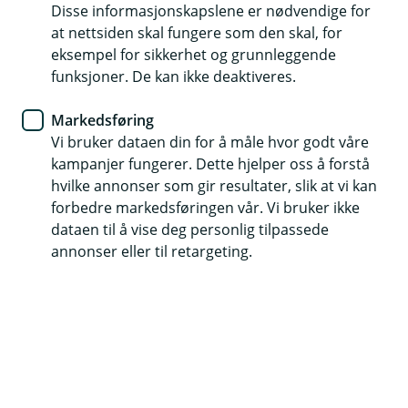
Disse informasjonskapslene er nødvendige for
Husk å ta vare på bobilen og
at nettsiden skal fungere som den skal, for
campingvognen gjennom
eksempel for sikkerhet og grunnleggende
funksjoner. De kan ikke deaktiveres.
vinteren
Markedsføring
Vi er nå midt inne i den kalde årstiden og for
Vi bruker dataen din for å måle hvor godt våre
mange står bobilen eller campingvognen trygt
kampanjer fungerer. Dette hjelper oss å forstå
parkert i påvente av vårens første tur. Men kulde,
hvilke annonser som gir resultater, slik at vi kan
snø og fukt kan fort skape utfordringer hvis du
forbedre markedsføringen vår. Vi bruker ikke
ikke følger litt med underveis.
dataen til å vise deg personlig tilpassede
annonser eller til retargeting.
Med noen enkle grep kan du unngå både unødvendige
skader og stress når sesongen starter igjen.
Ta en rask sjekk – gjerne jevnlig
Vinteren kan være tøff mot kjøretøy som står stille. En
liten runde rundt bobilen eller campingvognen en