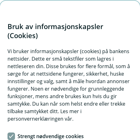
H
o
Bruk av informasjonskapsler
p
p
(Cookies)
i
Vi bruker informasjonskapsler (cookies) på bankens
nettsider. Dette er små tekstfiler som lagres i
n
nettleseren din. Disse brukes for flere formål, som å
n
sørge for at nettsidene fungerer, sikkerhet, huske
h
innstillinger og valg, samt å måle hvordan annonser
o
fungerer. Noen er nødvendige for grunnleggende
funksjoner, mens andre brukes kun hvis du gir
d
samtykke. Du kan når som helst endre eller trekke
e
tilbake samtykket ditt. Les mer i
t
personvernerklæringen vår.
Bobilforsikring
Strengt nødvendige cookies