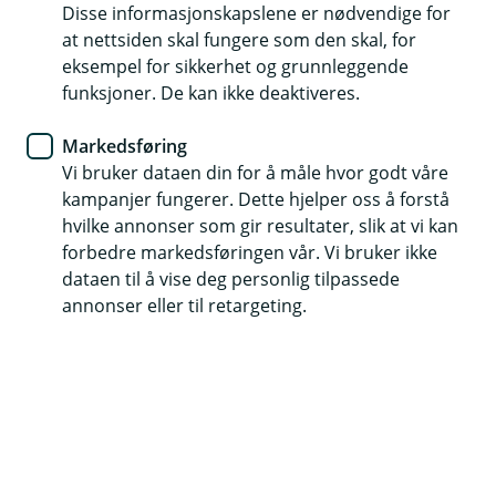
Sikkerhet
Disse informasjonskapslene er nødvendige for
at nettsiden skal fungere som den skal, for
Vær på vakt og unngå å bli
eksempel for sikkerhet og grunnleggende
funksjoner. De kan ikke deaktiveres.
svindlet!
Markedsføring
Førjulstiden er travel og mange av oss benytter
Vi bruker dataen din for å måle hvor godt våre
Black Friday til å gjøre gode kjøp – men vær
kampanjer fungerer. Dette hjelper oss å forstå
oppmerksom! Dette er også høysesong for
hvilke annonser som gir resultater, slik at vi kan
svindel. Sjekk rådene våre før du slår til på et
forbedre markedsføringen vår. Vi bruker ikke
godt tilbud.
dataen til å vise deg personlig tilpassede
annonser eller til retargeting.
Nettet florerer med falske tilbud, tvilsomme nettsider,
phishingforsøk på e-post og svindelposter i sosiale
medier. Vær derfor på når du handler, slik at du
unngår å bli svindlet.
Tips for å unngå å bli svindlet: