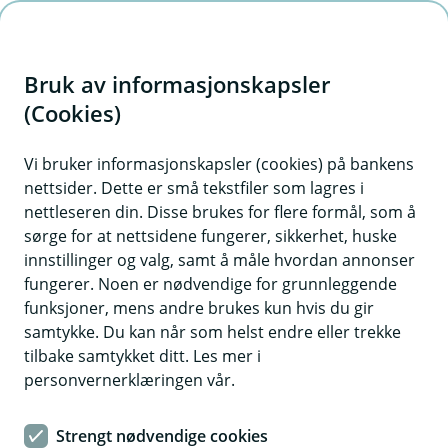
H
o
Bruk av informasjonskapsler
p
p
(Cookies)
i
Vi bruker informasjonskapsler (cookies) på bankens
nettsider. Dette er små tekstfiler som lagres i
n
nettleseren din. Disse brukes for flere formål, som å
n
sørge for at nettsidene fungerer, sikkerhet, huske
h
innstillinger og valg, samt å måle hvordan annonser
o
fungerer. Noen er nødvendige for grunnleggende
funksjoner, mens andre brukes kun hvis du gir
d
samtykke. Du kan når som helst endre eller trekke
e
tilbake samtykket ditt. Les mer i
t
personvernerklæringen vår.
Tips mot svindel
Strengt nødvendige cookies