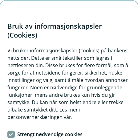
H
o
Bruk av informasjonskapsler
p
p
(Cookies)
i
Vi bruker informasjonskapsler (cookies) på bankens
nettsider. Dette er små tekstfiler som lagres i
n
nettleseren din. Disse brukes for flere formål, som å
n
sørge for at nettsidene fungerer, sikkerhet, huske
h
innstillinger og valg, samt å måle hvordan annonser
o
fungerer. Noen er nødvendige for grunnleggende
funksjoner, mens andre brukes kun hvis du gir
d
samtykke. Du kan når som helst endre eller trekke
e
tilbake samtykket ditt. Les mer i
t
personvernerklæringen vår.
Bilforsikring
Strengt nødvendige cookies