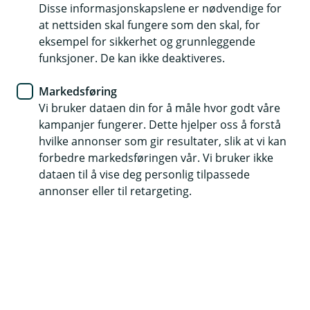
Disse informasjonskapslene er nødvendige for
Trygg kjøring på vinterveier
at nettsiden skal fungere som den skal, for
eksempel for sikkerhet og grunnleggende
Vinterferien nærmer seg, og mange legger ut på
funksjoner. De kan ikke deaktiveres.
biltur. Isete veier, kolonnekjøring og raskt
skiftende værforhold gjør at det er ekstra viktig å
Markedsføring
forberede både bilen og reisen godt. En trygg
Vi bruker dataen din for å måle hvor godt våre
kampanjer fungerer. Dette hjelper oss å forstå
vintertur handler om teknisk kontroll, riktig utstyr
hvilke annonser som gir resultater, slik at vi kan
og gode kjørevaner. Her har vi samlet de viktigste
forbedre markedsføringen vår. Vi bruker ikke
rådene for en tryggere og mer forutsigbar reise.
dataen til å vise deg personlig tilpassede
annonser eller til retargeting.
1. Sjekk bilen før du drar
Kontroller vinterdekkene for mønsterdybde, slitasje og
lufttrykk. Sørg for å ha nok spylervæske og at den er
tilpasset lave temperaturer. Sjekk også at alle lys og
vindusviskere fungerer som de skal, og at snø og is
fjernes fra alle ruter, speil, tak og lys for best mulig sikt.