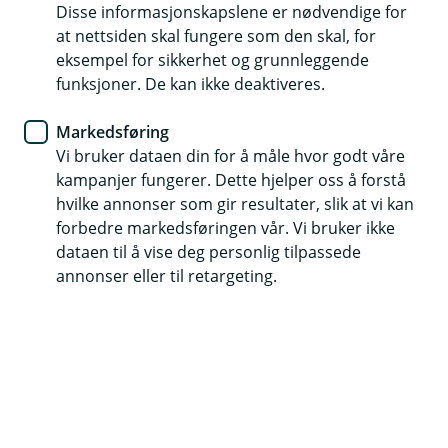
Disse informasjonskapslene er nødvendige for
Vi samarbeider med OPRA for å sikre deg som
at nettsiden skal fungere som den skal, for
medlem gode avtaler på forsikring hos oss.
eksempel for sikkerhet og grunnleggende
funksjoner. De kan ikke deaktiveres.
Markedsføring
En forsikringsavtale for operative.
Vi bruker dataen din for å måle hvor godt våre
kampanjer fungerer. Dette hjelper oss å forstå
OPRA‑medlemmer får eksklusiv tilgang til
hvilke annonser som gir resultater, slik at vi kan
privatforsikringer hos JBF. Med lave priser, gode
forbedre markedsføringen vår. Vi bruker ikke
vilkår og personlig rådgivning sørger vi for at du
dataen til å vise deg personlig tilpassede
er riktig forsikret.
annonser eller til retargeting.
Hva får du hos JBF?
Gode priser og vilkår gjennom medlemsavtalen
Helhetlig rådgivning og oppfølging
En trygg og enkel forsikringshverdag