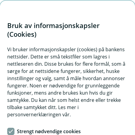
H
o
Bruk av informasjonskapsler
p
p
(Cookies)
i
Vi bruker informasjonskapsler (cookies) på bankens
nettsider. Dette er små tekstfiler som lagres i
n
nettleseren din. Disse brukes for flere formål, som å
n
sørge for at nettsidene fungerer, sikkerhet, huske
h
innstillinger og valg, samt å måle hvordan annonser
o
fungerer. Noen er nødvendige for grunnleggende
funksjoner, mens andre brukes kun hvis du gir
d
samtykke. Du kan når som helst endre eller trekke
e
tilbake samtykket ditt. Les mer i
t
personvernerklæringen vår.
OPRA - Operativ rabatt
Strengt nødvendige cookies